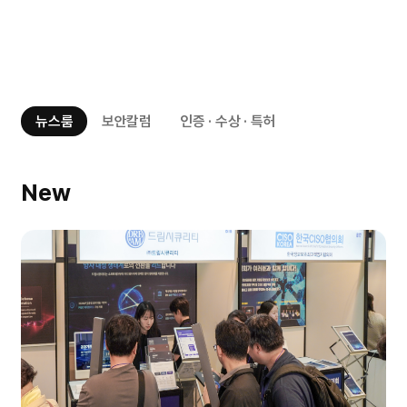
뉴스룸
보안칼럼
인증 · 수상 · 특허
New