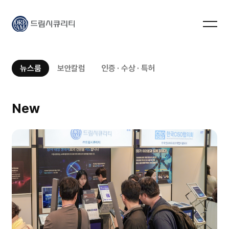
드림시큐리티
뉴스룸
보안칼럼
인증 · 수상 · 특허
New