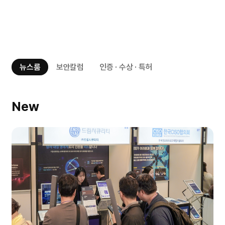
뉴스룸
보안칼럼
인증 · 수상 · 특허
New