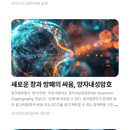
에 필수적인 인증과 전자서명을 가능하게 하여 관련 산업 발전의 밑거름이
2024.12.24
/
이혁준 실장
되었다. 그러나 시간이 지날수록 각종 보안 문제가 대두되고 사용자 편의성
을 저해하는 등 공인인증서의 여러 가지 부정적인 요소가 부각되었다. 이에
따라 2020년 전자서명법 개정을 통해 (구)공인인증서의 독점이 폐지되면서
민간 간편인증서비스가 본격적으
새로운 창과 방패의 싸움, 양자내성암호
양자컴퓨팅이 '창'이라면, 이에 대응하는 양자내성암호(Post-Quantum
Cryptography, PQC)는 '방패'에 비유할 수 있다. 양자컴퓨터가 현재의 암
호 알고리즘(특히 RSA 또는 ECC)을 쉽게 해독할 수 있는 잠재력을 가진 반
면, PQC는 양자컴퓨터의 공격에 대항할 수 있도록 설계된 암호 알고리즘이
2024.11.24
/
김대식 센터장
다. 양자내성암호는 특정 수학적 문제를 기반으로 하며, 대표적인 예로 격자
기반 암호(Lattice-based cryptography), 코드 기반 암호(Code-based
cryptography), 다변수 다항식 기반 암