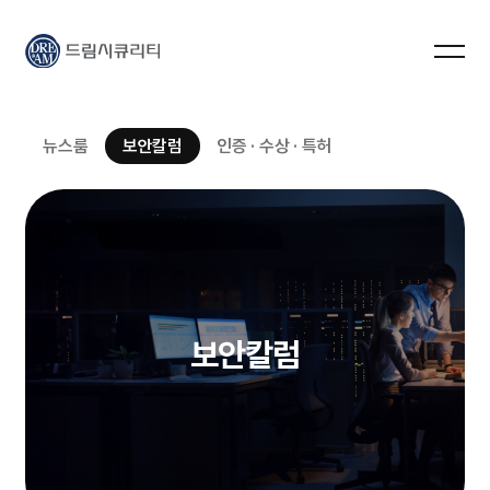
드림시큐리티
뉴스룸
보안칼럼
인증 · 수상 · 특허
보안칼럼