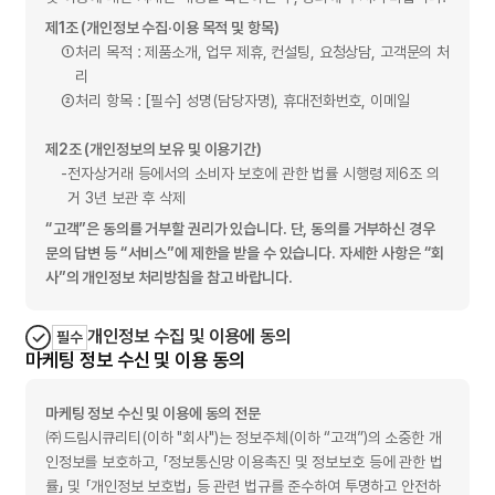
제1조 (개인정보 수집·이용 목적 및 항목)
Magic CryptoBox​
①
처리 목적 : 제품소개, 업무 제휴, 컨설팅, 요청상담, 고객문의 처
Magic mVaccine​
리
②
처리 항목 : [필수] 성명(담당자명), 휴대전화번호, 이메일
Magic TrustAPP​
제2조 (개인정보의 보유 및 이용기간)
Magic vKeypad
-
전자상거래 등에서의 소비자 보호에 관한 법률 시행령 제6조 의
Magic MRS
거 3년 보관 후 삭제
“고객”은 동의를 거부할 권리가 있습니다. 단, 동의를 거부하신 경우
Magic xSign​
문의 답변 등 “서비스”에 제한을 받을 수 있습니다. 자세한 사항은 “회
Magic mOTP​
사”의 개인정보 처리방침을 참고 바랍니다.
개인정보 수집 및 이용에 동의
필수
마케팅 정보 수신 및 이용 동의
마케팅 정보 수신 및 이용에 동의 전문
㈜드림시큐리티(이하 "회사")는 정보주체(이하 “고객”)의 소중한 개
인정보를 보호하고, 「정보통신망 이용촉진 및 정보보호 등에 관한 법
률」 및 「개인정보 보호법」 등 관련 법규를 준수하여 투명하고 안전하