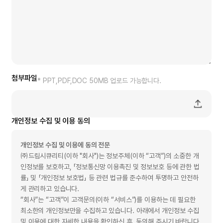
Magic RootCA
Magic CA
Magic RA​
Magic OCSP​
Magic SCVP​
첨부파일
* PPT,PDF,DOC 50MB 업로드 가능합니다.
Magic TSA​
Magic LTVS
개인정보 수집 및 이용 동의
Magic Crypto​
개인정보 수집 및 이용에 동의 전문
Magic QCrypto
㈜드림시큐리티(이하 "회사")는 정보주체(이하 “고객”)의 소중한 개
Magic TLS for PQC
인정보를 보호하고, 「정보통신망 이용촉진 및 정보보호 등에 관한 법
률」 및 「개인정보 보호법」 등 관련 법규를 준수하여 투명하고 안전하
Magic QKMI
게 관리하고 있습니다.
“회사”는 “고객”이 고객문의(이하 “서비스”)를 이용하는 데 필요한
Magic DBPlus​
최소한의 개인정보만을 수집하고 있습니다. 아래에서 개인정보 수집
Magic KMS​
및 이용에 대한 자세한 내용을 확인하신 후, 동의해 주시기 바랍니다.