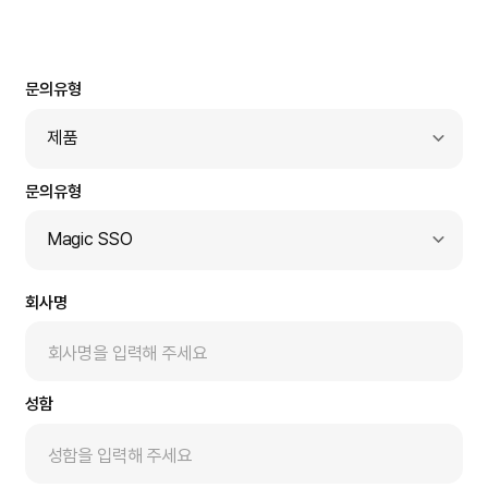
문의유형
제품
솔루션
제품
Magic SSO​
서비스
Apryse
기타
회사명
iText
MagicLine Hub
Magic SecuTX
성함
Magic Line for Web​
Magic FIDO​