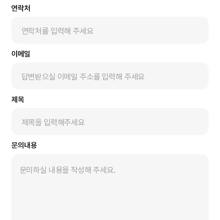
연락처
Magic Secu Face
Secu Face​
Magic DID​
이메일
Magic ZTNA
Magic SSO​
제목
Magic EAM
Magic IAM
Magic TSA AR
문의내용
Magic MFA
Magic LineMD​
Magic XMLSecurity​
Magic DVCS​