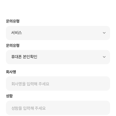
문의유형
서비스
솔루션
제품
휴대폰 본인확인
서비스
DuoPass
기타
회사명
스미싱쉴드+
휴대폰 본인확인
간편인증 통합 중계
성함
스마트 공동인증