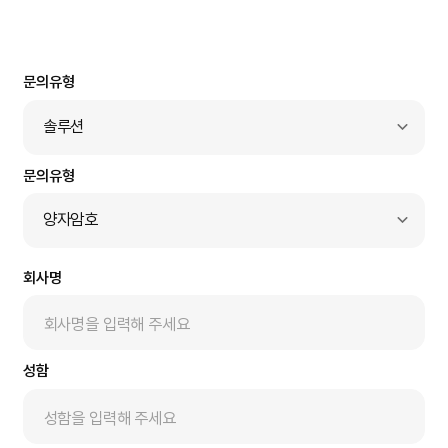
문의유형
솔루션
솔루션
제품
양자암호
서비스
Passkey
기타
회사명
멀티팩터 인증
제로트러스트
사설인증체계
성함
양자암호
전자문서 진본성